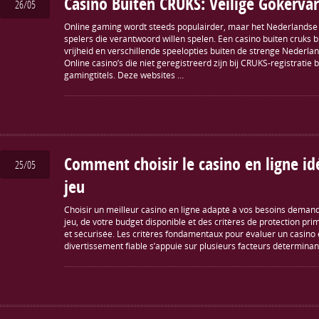
Casino Buiten CRUKS: Veilige Gokervar
26/05
Online gaming wordt steeds populairder, maar het Nederlands
spelers die verantwoord willen spelen. Een casino buiten cruks b
vrijheid en verschillende speelopties buiten de strenge Nederla
Online casino’s die niet geregistreerd zijn bij CRUKS-registratie
gamingtitels. Deze websites …
Comment choisir le casino en ligne id
25/05
jeu
Choisir un meilleur casino en ligne adapté à vos besoins deman
jeu, de votre budget disponible et des critères de protection p
et sécurisée. Les critères fondamentaux pour évaluer un casino 
divertissement fiable s’appuie sur plusieurs facteurs détermina