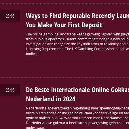
Ways to Find Reputable Recently Laun
25/05
You Make Your First Deposit
The online gambling landscape keeps growing rapidly, with player
from dubious operators. Before committing funds to a new online 
investigation and recognize the key indicators of reliability an
Licensing Requirements The UK Gambling Commission stands as o
bodies, …
De Beste Internationale Online Gokkas
25/05
Nederland in 2024
Nederlandse spelers zoeken regelmatig naar speelmogelijkheden
beste buitenlandse online casino cruciaal voor een veilige en a
optie te maken in 2024. Waarom Opteren voor Nederlandse Spel
De Nederlandse gokmarkt heeft strenge wetgeving geïntroducee
opties waar …