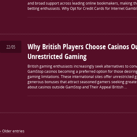
and broad support across leading online bookmakers, making th
betting enthusiasts. Why Opt for Credit Cards for Internet Gambl
Why British Players Choose Casinos O
22/05
Unrestricted Gaming
British gaming enthusiasts increasingly seek alternatives to con
GamStop casinos becoming a preferred option for those desirin
gaming limitations. These international sites offer unrestricted
generous bonuses that attract seasoned gamers seeking greater 
about casinos outside GamStop and Their Appeal British …
‹ Older entries