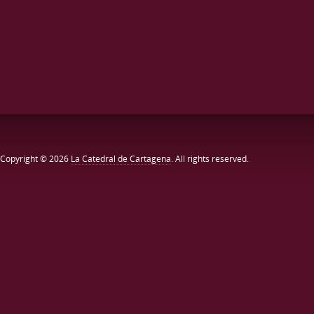
Copyright © 2026
La Catedral de Cartagena
. All rights reserved.