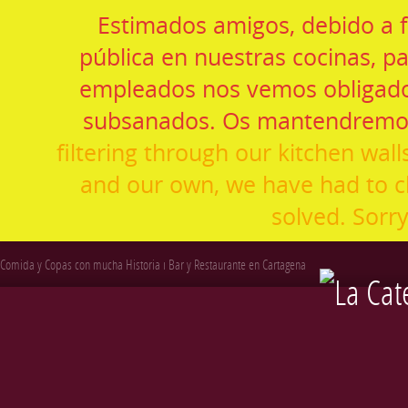
Estimados amigos, debido a fi
pública en nuestras cocinas, p
empleados nos vemos obligado
subsanados. Os mantendremo
filtering through our kitchen walls
and our own, we have had to cl
solved. Sorr
Comida y Copas con mucha Historia ı Bar y Restaurante en Cartagena