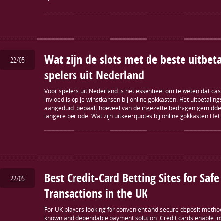
Wat zijn de slots met de beste uitbet
22/05
spelers uit Nederland
Voor spelers uit Nederland is het essentieel om te weten dat ca
invloed is op je winstkansen bij online gokkasten. Het uitbetalin
aangeduid, bepaalt hoeveel van de ingezette bedragen gemiddel
langere periode. Wat zijn uitkeerquotes bij online gokkasten He
Best Credit-Card Betting Sites for Saf
22/05
Transactions in the UK
For UK players looking for convenient and secure deposit methods
known and dependable payment solution. Credit cards enable ins