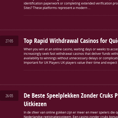
identification paperwork or completing extended verification pr
Sites? These platforms represent a modern …
Top Rapid Withdrawal Casinos for Qui
27/05
When you win at an online casino, waiting days or weeks to acce
increasingly seek fast withdrawal casinos that deliver funds with
availability to winnings without unnecessary delays or complica
Important for UK Players UK players value their time and expect e
De Beste Speelplekken Zonder Cruks P
26/05
Uitkiezen
In de sfeer van online gokken zijn er meer en meer spelers die 
Nederlandse registratiesysteem. Een casino zonder cruks bonus 