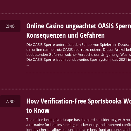
Online Casino ungeachtet OASIS Sperr
28/05
Konsequenzen und Gefahren
Die OASIS-Sperre unterstützt den Schutz von Spielern in Deutsc
ein online casino trotz OASIS sperre zu nutzen. Dieser Artikel 
bedeutenden Gefahren solcher Versuche der Umgehung. Was ist d
Die OASIS-Sperre ist ein bundesweites Sperrsystem, das 2021 in
…
How Verification-Free Sportsbooks W
27/05
to Know
The online betting landscape has changed considerably, with no v
alternative for bettors seeking quicker entry and improved confid
identity checks, allowing users to place bets, fund accounts, and