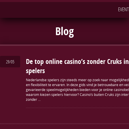
EVENT
Blog
De top online casino’s zonder Cruks i
29/05
spelers
Nederlandse spelers zijn steeds meer op zoek naar mogelijkhed
en flexibiliteit te ervaren. In deze gids vind je betrouwbare en ve
gevarieerde speelmogelijkheden bieden voor je online casinobele
waarom kiezen spelers hiervoor? Casino’s buiten Cruks zijn int
zonder …