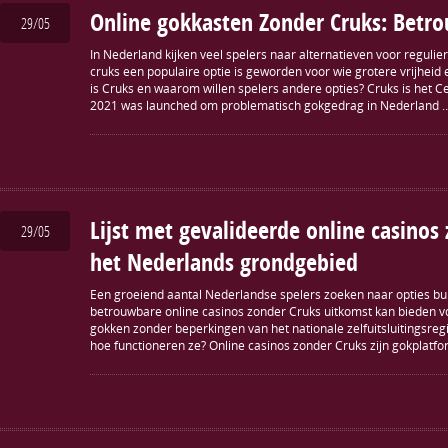
Online gokkasten Zonder Cruks: Betr
29/05
In Nederland kijken veel spelers naar alternatieven voor regulier
cruks een populaire optie is geworden voor wie grotere vrijheid en
is Cruks en waarom willen spelers andere opties? Cruks is het Ce
2021 was launched om problematisch gokgedrag in Nederland 
Lijst met gevalideerde online casinos 
29/05
het Nederlands grondgebied
Een groeiend aantal Nederlandse spelers zoeken naar opties bui
betrouwbare online casinos zonder Cruks uitkomst kan bieden vo
gokken zonder beperkingen van het nationale zelfuitsluitingsregi
hoe functioneren ze? Online casinos zonder Cruks zijn gokplatf