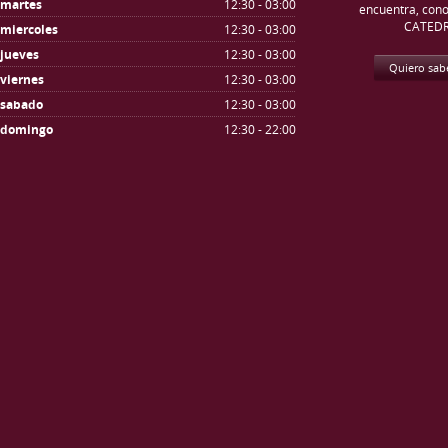
martes
12:30 - 03:00
encuentra, con
CATEDR
miercoles
12:30 - 03:00
jueves
12:30 - 03:00
Quiero sabe
viernes
12:30 - 03:00
sabado
12:30 - 03:00
domingo
12:30 - 22:00