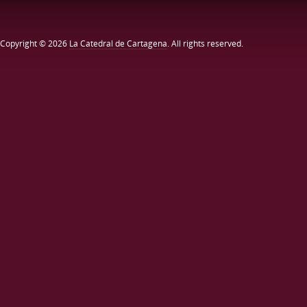
Copyright © 2026
La Catedral de Cartagena
. All rights reserved.