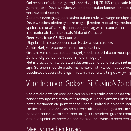
Online casino’s die niet geregistreerd zijn bij CRUKS-registratie
gamingtitels. Deze websites vallen onder buitenlandse licentie
verantwoord spelen.
Spelers kiezen graag een casino buiten cruks vanwege de uitgeb
Deze websites bieden grotere mogelijkheden in betalingsmethod
spelers die onafhankelijk hun speelgedrag willen controleren.
Internationale licenties zoals Malta of Curaçao
Geen verplichte CRUKS-controle
Uitgebreidere spelcollectie dan Nederlandse casino’s
Aantrekkelijkere bonussen en promotieacties
Grotere variëteit aan betaalmogelijkheden beschikbaar voor spe
Zelfstandig beheer van speellimieten mogelijk
Het is cruciaal om te verstaan dat een casino buiten cruks niet 
zijn. Gerenommeerde platforms hanteren strikte verificatieproc
beschikbaar, zoals stortingslimieten en zelfuitsluiting op vrijwilli
Voordelen van Gokken Bij Casino’s Zond
Spelers die opteren voor een casino buiten cruks ervaren aanzie
zonder strenge registratieverplichtingen. Deze platforms bieden
betaalmethoden die perfect aansluiten bij individuele voorkeu
De flexibiliteit die een casino buiten cruks biedt stelt gokkers in
bepalen zonder verplichte monitoring. Dit betekent grotere co
om in te spelen wanneer en hoe men dat zelf wenst binnen een 
Meer Vrijheid en Privacy