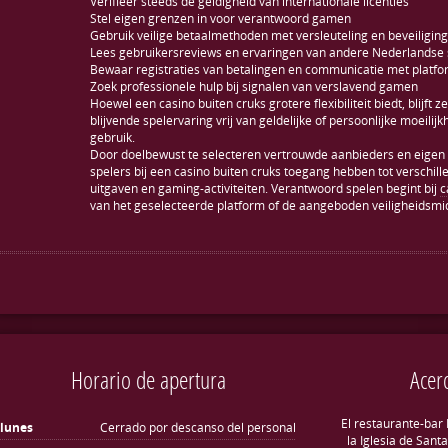
Verifieer steeds de geldigheid van internationale licenties
Stel eigen grenzen in voor verantwoord gamen
Gebruik veilige betaalmethoden met versleuteling en beveiliging
Lees gebruikersreviews en ervaringen van andere Nederlandse 
Bewaar registraties van betalingen en communicatie met platf
Zoek professionele hulp bij signalen van verslavend gamen
Hoewel een casino buiten cruks grotere flexibiliteit biedt, blijft
blijvende spelervaring vrij van geldelijke of persoonlijke moeil
gebruik.
Door doelbewust te selecteren vertrouwde aanbieders en eigen 
spelers bij een casino buiten cruks toegang hebben tot verschil
uitgaven en gaming-activiteiten. Verantwoord spelen begint bij
c
van het geselecteerde platform of de aangeboden veiligheidsm
Horario de apertura
Acer
El restaurante-bar
lunes
Cerrado por descanso del personal
la Iglesia de Santa