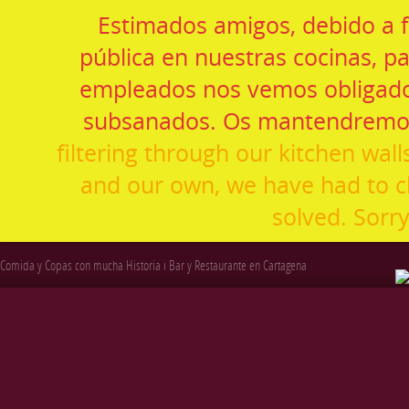
Estimados amigos, debido a fi
pública en nuestras cocinas, p
empleados nos vemos obligado
subsanados. Os mantendremo
filtering through our kitchen walls
and our own, we have had to cl
solved. Sorr
Comida y Copas con mucha Historia ı Bar y Restaurante en Cartagena