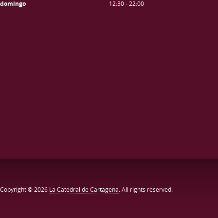
domingo
12:30 - 22:00
Copyright © 2026
La Catedral de Cartagena
. All rights reserved.