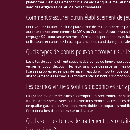
plateforme. Il est également crucial de vérifier que le meilleur 
avec des exigences de jeu claires et modérées.
Comment s’assurer qu’un établissement de jeux 
Pour vérifier la fiabilité d’une plateforme de jeu, commencez pa
autorité compétente comme la MGA ou Curaçao. Assurez-vous que 
cryptage SSL pour sécuriser vos informations personnelles et ba
utilisateurs et contrôlez la transparence des conditions générales
Quels types de bonus peut-on découvrir sur le
Les sites de casino offrent souvent des bonus de bienvenue avec 
versement pour découvrir les jeux, ainsi que des programmes d
fixe ses propres exigences de mise, il est donc important de com
attentivement les termes avant d’accepter un bonus promotionn
Les casinos virtuels sont-ils disponibles sur a
La grande majorité des sites contemporains sont entièrement ad
via des apps spécialisées ou des versions mobiles accessibles de
de qualité garantit un fonctionnement fluide sur appareils mobil
fonctionnalités disponibles sur ordinateur.
Quels sont les temps de traitement des retrai
jeu en ligne ?