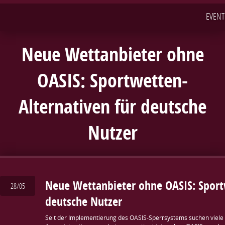
EVENT
Neue Wettanbieter ohne
OASIS: Sportwetten-
Alternativen für deutsche
Nutzer
Neue Wettanbieter ohne OASIS: Sport
28/05
deutsche Nutzer
Seit der Implementierung des OASIS-Sperrsystems suchen viele