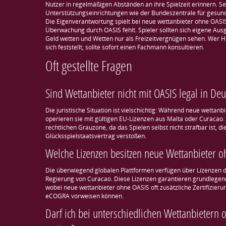
Nutzer in regelmäßigen Abständen an ihre Spielzeit erinnern. S
Unterstützungseinrichtungen wie der Bundeszentrale für gesundh
Die Eigenverantwortung spielt bei neue wettanbieter ohne OASIS
Überwachung durch OASIS fehlt. Spieler sollten sich eigene Aus
Geld wetten und Wetten nur als Freizeitvergnügen sehen. Wer H
sich feststellt, sollte sofort einen Fachmann konsultieren.
Oft gestellte Fragen
Sind Wettanbieter nicht mit OASIS legal in De
Die juristische Situation ist vielschichtig: Während neue wettan
operieren sie mit gültigen EU-Lizenzen aus Malta oder Curacao. 
rechtlichen Grauzone, da das Spielen selbst nicht strafbar ist, 
Glücksspielstaatsvertrag verstoßen.
Welche Lizenzen besitzen neue Wettanbieter o
Die überwiegend globalen Plattformen verfügen über Lizenzen 
Regierung von Curacao. Diese Lizenzen garantieren grundlegend
wobei neue wettanbieter ohne OASIS oft zusätzliche Zertifizie
eCOGRA vorweisen können.
Darf ich bei unterschiedlichen Wettanbietern o