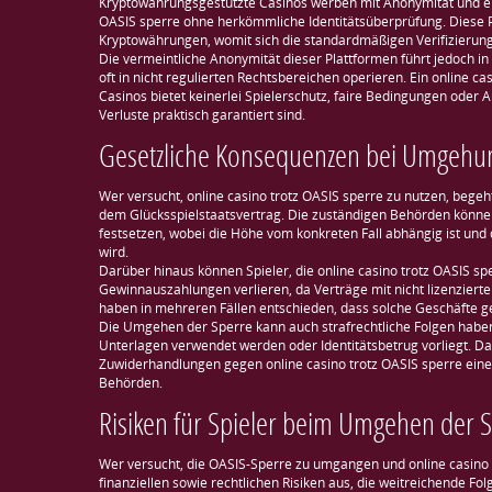
Kryptowährungsgestützte Casinos werben mit Anonymität und erl
OASIS sperre ohne herkömmliche Identitätsüberprüfung. Diese P
Kryptowährungen, womit sich die standardmäßigen Verifizierun
Die vermeintliche Anonymität dieser Plattformen führt jedoch in
oft in nicht regulierten Rechtsbereichen operieren. Ein online c
Casinos bietet keinerlei Spielerschutz, faire Bedingungen oder 
Verluste praktisch garantiert sind.
Gesetzliche Konsequenzen bei Umgehun
Wer versucht, online casino trotz OASIS sperre zu nutzen, bege
dem Glücksspielstaatsvertrag. Die zuständigen Behörden könn
festsetzen, wobei die Höhe vom konkreten Fall abhängig ist und
wird.
Darüber hinaus können Spieler, die online casino trotz OASIS s
Gewinnauszahlungen verlieren, da Verträge mit nicht lizenzierten
haben in mehreren Fällen entschieden, dass solche Geschäfte g
Die Umgehen der Sperre kann auch strafrechtliche Folgen habe
Unterlagen verwendet werden oder Identitätsbetrug vorliegt. D
Zuwiderhandlungen gegen online casino trotz OASIS sperre ein
Behörden.
Risiken für Spieler beim Umgehen der 
Wer versucht, die OASIS-Sperre zu umgangen und online casino t
finanziellen sowie rechtlichen Risiken aus, die weitreichende F