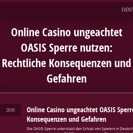
EVENT
Online Casino ungeachtet
OASIS Sperre nutzen:
Rechtliche Konsequenzen und
Gefahren
Online Casino ungeachtet OASIS Sperr
28/05
Konsequenzen und Gefahren
Die OASIS-Sperre unterstützt den Schutz von Spielern in Deutsc