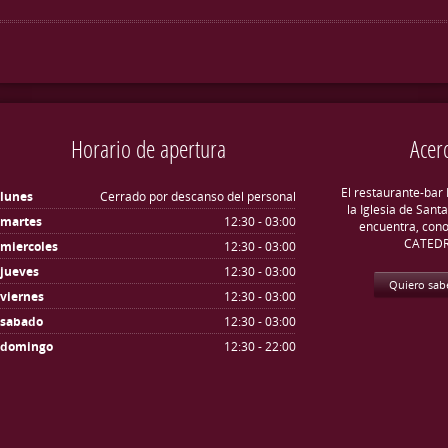
Horario de apertura
Acer
El restaurante-bar
lunes
Cerrado por descanso del personal
la Iglesia de Santa
martes
12:30 - 03:00
encuentra, con
CATEDR
miercoles
12:30 - 03:00
jueves
12:30 - 03:00
Quiero sabe
viernes
12:30 - 03:00
sabado
12:30 - 03:00
domingo
12:30 - 22:00