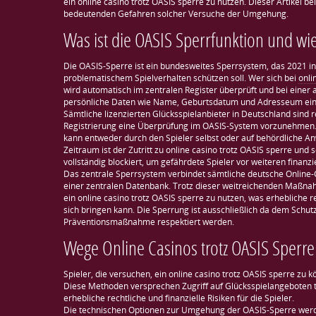
ein online casino trotz OASIS sperre zu nutzen. Dieser Artikel 
bedeutenden Gefahren solcher Versuche der Umgehung.
Was ist die OASIS Sperrfunktion und wie 
Die OASIS-Sperre ist ein bundesweites Sperrsystem, das 2021 in
problematischem Spielverhalten schützen soll. Wer sich bei
onli
wird automatisch im zentralen Register überprüft und bei einer 
persönliche Daten wie Name, Geburtsdatum und Adresseum eine 
Sämtliche lizenzierten Glücksspielanbieter in Deutschland sind r
Registrierung eine Überprüfung im OASIS-System vorzunehmen. D
kann entweder durch den Spieler selbst oder auf behördliche
Zeitraum ist der Zutritt zu online casino trotz OASIS sperre und
vollständig blockiert, um gefährdete Spieler vor weiteren finanz
Das zentrale Sperrsystem verbindet sämtliche deutsche Online-C
einer zentralen Datenbank. Trotz dieser weitreichenden Maßnah
ein online casino trotz OASIS sperre zu nutzen, was erhebliche 
sich bringen kann. Die Sperrung ist ausschließlich da dem Schut
Präventionsmaßnahme respektiert werden.
Wege Online Casinos trotz OASIS Sperre
Spieler, die versuchen, ein online casino trotz OASIS sperre zu 
Diese Methoden versprechen Zugriff auf Glücksspielangeboten t
erhebliche rechtliche und finanzielle Risiken für die Spieler.
Die technischen Optionen zur Umgehung der OASIS-Sperre werden