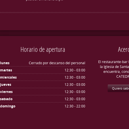
Horario de apertura
Acer
El restaurante-bar
lunes
Cerrado por descanso del personal
la Iglesia de Santa
martes
12:30 - 03:00
encuentra, con
CATEDR
miercoles
12:30 - 03:00
jueves
12:30 - 03:00
Quiero sabe
viernes
12:30 - 03:00
sabado
12:30 - 03:00
domingo
12:30 - 22:00