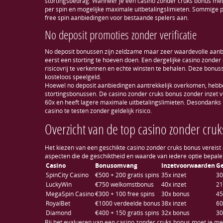
stortingsbedrag. Wanneer je een casino zonder cruks bonus met f
per spin en mogelijke maximale uitbetalingslimieten. Sommige p
free spin aanbiedingen voor bestaande spelers aan.
No deposit promoties zonder verificatie
No deposit bonussen zijn zeldzame maar zeer waardevolle aanb
eerst een storting te hoeven doen. Een dergelijke casino zonder c
risicovrij te verkennen en echte winsten te behalen. Deze bonu
kosteloos speelgeld.
Hoewel no deposit aanbiedingen aantrekkelijk overkomen, hebbe
stortingsbonussen. De casino zonder cruks bonus zonder inzet v
60x en heeft lagere maximale uitbetalingslimieten. Desondanks
casino te testen zonder geldelijk risico.
Overzicht van de top casino zonder cr
Het kiezen van een geschikte casino zonder cruks bonus vereis
aspecten die de geschiktheid en waarde van iedere optie bepalen
Casino
Bonusomvang
Inzetvoorwaarden
Ge
SpinCity Casino
€500 + 200 gratis spins
35x inzet
30
LuckyWin
€750 welkomstbonus
40x inzet
21
MegaSpin Casino
€300 + 100 free spins
30x bonus
45
RoyalBet
€1000 verdeelde bonus
38x inzet
60
Diamond
€400 + 150 gratis spins
32x bonus
30
Bij het evalueren van een casino zonder cruks bonus moet je m