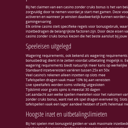
Bij het claimen van een casino zonder cruks bonus is het van 
zorgvuldig door te nemen voordat je start met gamen. Deze voo
activeren en wanneer je winsten daadwerkelijk kunnen worden uit
gamingervaring.
Elk online casino stelt specifieke regels voor bonusgebruik, w
inzetbedragen de belangrijkste factoren zijn. Door deze eisen va
casino zonder cruks bonus kiezen die het beste aansluit bij jouw 
Speeleisen uitgelegd
Wagering requirements, ook bekend als wagering requirements
bonusbedrag dient in te zetten voordat uitbetaling mogelijk is. 
wagering requirements biedt natuurlijk meer kans op werkelijke 
Standaard inzetvereisten variëren tussen 25x en 50x
Veel casino’s rekenen alleen inzetten op slots mee
Tafelspellen dragen vaak maar 10% bij aan vereisten
Live speeltafels worden soms volledig uitgesloten
Tijdslimit voor gratis spins is meestal 30 dagen
Let aandacht aan welke spellen meetellen voor het nakomen van 
zonder cruks bonus, want niet elk spel dragen evenveel bij. Slot
tafelspellen vaak een lager aandeel hebben of zelfs helemaal nie
Hoogste inzet en uitbetalingslimieten
Bij het spelen met bonusgeld gelden er vaak maximale inzetbed